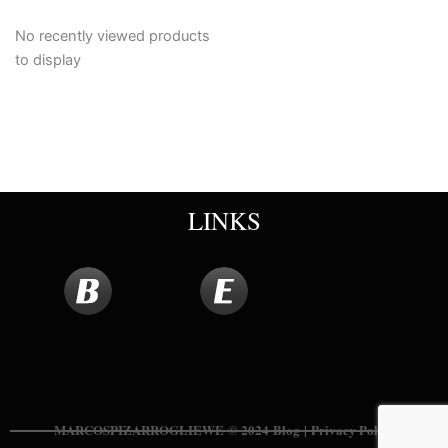
No recently viewed products
to display
LINKS
MARCOSPIZARROGLIEWE
© 2024
Blog
|
Privacy Policy